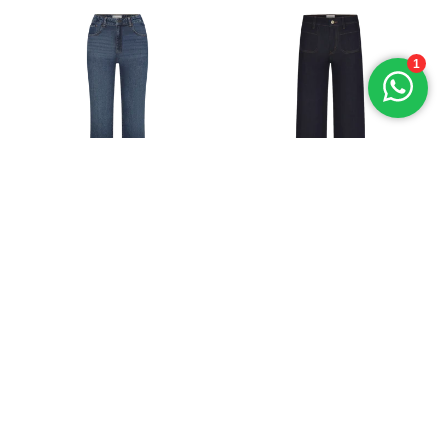
FRAME
FRAME
SNELLE KIJK
SNELLE KIJK
FRAME THE ARROW JEANS -
FRAME LE SLIM PALAZZO
LICHT DENIM
JEANS - DONKER DENIM
€335,00
€335,00
OPTIES KIEZEN
OPTIES KIEZEN