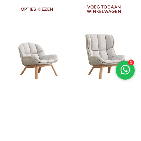
VOEG TOE AAN
OPTIES KIEZEN
WINKELWAGEN
VILLA ARTE
VILLA ARTE
SNELLE KIJK
SNELLE KIJK
BOREK BARREL FAUTEUIL
BOREK BARREL FAUTEUIL
LAGE RUG
HOGE RUG
€3.298,00
€3.998,00
VOEG TOE AAN
VOEG TOE AAN
WINKELWAGEN
WINKELWAGEN