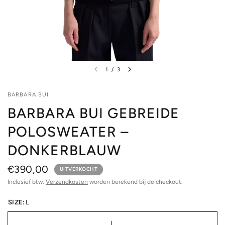
1
/
3
BARBARA BUI
BARBARA BUI GEBREIDE
POLOSWEATER –
DONKERBLAUW
€390,00
UITVERKOCHT
Inclusief btw.
Verzendkosten
worden berekend bij de checkout.
SIZE:
L
L