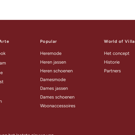
 Arte
Popular
World of Vill
ook
Heremode
Het concept
Heren jassen
Historie
ram
Heren schoenen
Partners
be
Damesmode
st
Dames jassen
Dames schoenen
n
Woonaccessoires