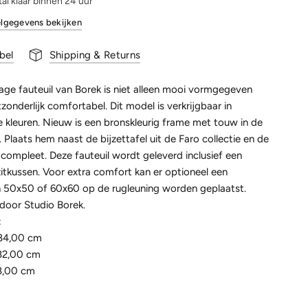
al klaar binnen 24 uur
lgegevens bekijken
bel
Shipping & Returns
age fauteuil van Borek is niet alleen mooi vormgegeven
zonderlijk comfortabel. Dit model is verkrijgbaar in
e kleuren. Nieuw is een bronskleurig frame met touw in de
 Plaats hem naast de bijzettafel uit de Faro collectie en de
s compleet. Deze fauteuil wordt geleverd inclusief een
itkussen. Voor extra comfort kan er optioneel een
in 50x50 of 60x60 op de rugleuning worden geplaatst.
oor Studio Borek.
:
84,00 cm
82,00 cm
8,00 cm