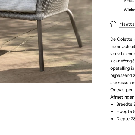
Meest
Winke
Maatta
De Colette l
maar ook uit
verschillend
kleur Wengé.
opstelling i
bijpassend z
sierkussen 
Ontworpen d
Afmetingen
Breedte 
Hoogte 
Diepte 7