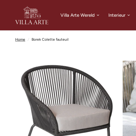
Villa Arte Wereld
Interieur
Home
/
Borek Colette fauteuil