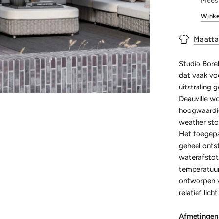
Meest
Winke
Maatta
Studio Bore
dat vaak vo
uitstraling 
Deauville wo
hoogwaardige
weather stof
Het toegepa
geheel ontst
waterafstot
temperatuur
ontworpen vo
relatief lic
Afmetingen