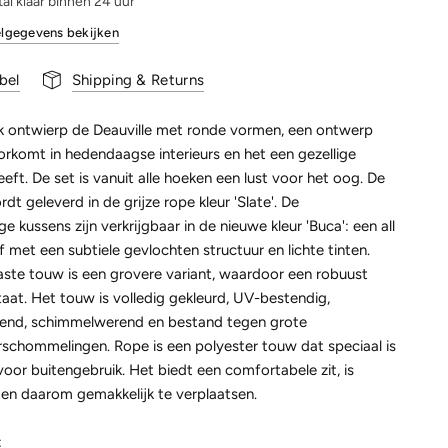
al klaar binnen 24 uur
lgegevens bekijken
bel
Shipping & Returns
k ontwierp de Deauville met ronde vormen, een ontwerp
orkomt in hedendaagse interieurs en het een gezellige
geeft. De set is vanuit alle hoeken een lust voor het oog. De
rdt geleverd in de grijze rope kleur 'Slate'. De
 kussens zijn verkrijgbaar in de nieuwe kleur 'Buca': een all
 met een subtiele gevlochten structuur en lichte tinten.
ste touw is een grovere variant, waardoor een robuust
aat. Het touw is volledig gekleurd, UV-bestendig,
end, schimmelwerend en bestand tegen grote
schommelingen. Rope is een polyester touw dat speciaal is
or buitengebruik. Het biedt een comfortabele zit, is
ht en daarom gemakkelijk te verplaatsen.
: