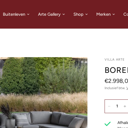
Buitenleven
Arte Gallery
Shop
Merken
Co
VILLA ARTE
BORE
€2.998,
Inclusief btw.
Afhali