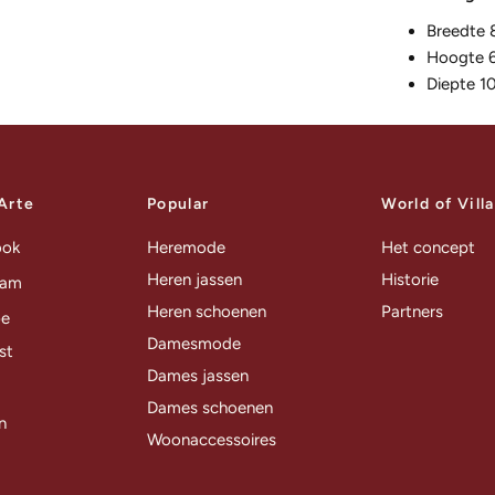
Breedte 
Hoogte 
Diepte 1
 Arte
Popular
World of Vill
ook
Heremode
Het concept
Heren jassen
Historie
ram
Heren schoenen
Partners
be
Damesmode
st
Dames jassen
Dames schoenen
n
Woonaccessoires