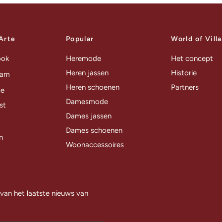
 Arte
Popular
World of Vill
ook
Heremode
Het concept
Heren jassen
Historie
ram
Heren schoenen
Partners
be
Damesmode
st
Dames jassen
Dames schoenen
n
Woonaccessoires
 van het laatste nieuws van