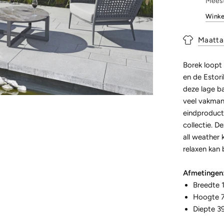
Meest
Winke
Maatta
Borek loopt 
en de Estori
deze lage ba
veel vakmans
eindproduct.
collectie. D
all weather 
relaxen kan 
Afmetingen
Breedte 
Hoogte 
Diepte 3