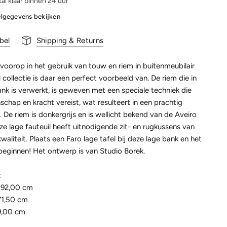
al klaar binnen 24 uur
lgegevens bekijken
bel
Shipping & Returns
voorop in het gebruik van touw en riem in buitenmeubilair
l collectie is daar een perfect voorbeeld van. De riem die in
nk is verwerkt, is geweven met een speciale techniek die
chap en kracht vereist, wat resulteert in een prachtig
 De riem is donkergrijs en is wellicht bekend van de Aveiro
eze lage fauteuil heeft uitnodigende zit- en rugkussens van
kwaliteit. Plaats een Faro lage tafel bij deze lage bank en het
beginnen! Het ontwerp is van Studio Borek.
:
192,00 cm
71,50 cm
9,00 cm