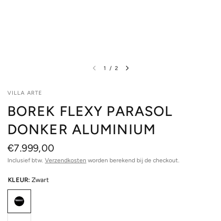
1
/
2
VILLA ARTE
BOREK FLEXY PARASOL
DONKER ALUMINIUM
€7.999,00
Inclusief btw.
Verzendkosten
worden berekend bij de checkout.
KLEUR:
Zwart