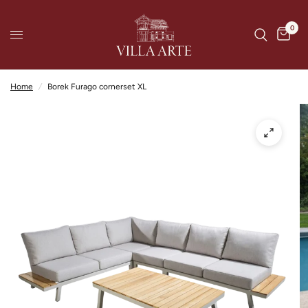
0
Home
/
Borek Furago cornerset XL