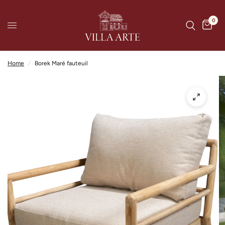
0
Home
/
Borek Maré fauteuil