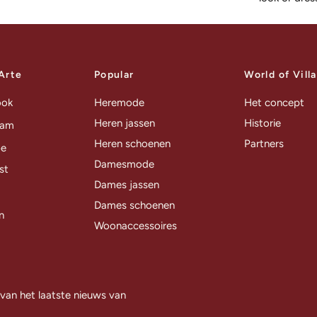
 Arte
Popular
World of Vill
ook
Heremode
Het concept
Heren jassen
Historie
ram
Heren schoenen
Partners
be
Damesmode
st
Dames jassen
Dames schoenen
n
Woonaccessoires
 van het laatste nieuws van