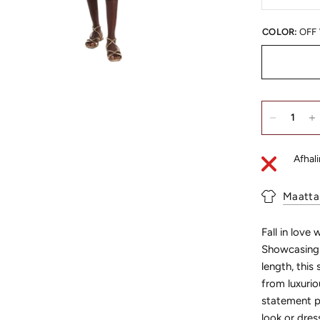
COLOR:
OFF
Afhal
Maatta
Fall in love 
Showcasing t
length, this
from luxuriou
statement pi
look or dress