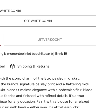
 WHITE COMBI
OFF WHITE COMBI
UITVERKOCHT
ing is momenteel niet beschikbaar bij
Brink 19
bel
Shipping & Returns
with the iconic charm of the Etro paisley midi skirt.
he brand’s signature paisley print and a flattering midi
 skirt blends timeless elegance with a bohemian flair. Made
s fabrics and finished with refined details, it’s a true
ece for any occasion. Pair it with a blouse for a relaxed
 it up with heels – either way, it’s effortlessly chic.