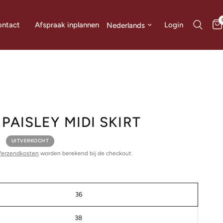
Land/regio bijwerken
Login
ntact
Afspraak inplannen
PAISLEY MIDI SKIRT
0
UITVERKOCHT
Verzendkosten
worden berekend bij de checkout.
36
38