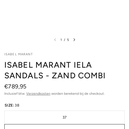
1
/
5
ISABEL MARANT
ISABEL MARANT IELA
SANDALS - ZAND COMBI
€789,95
Inclusief btw.
Verzendkosten
worden berekend bij de checkout.
SIZE:
38
37