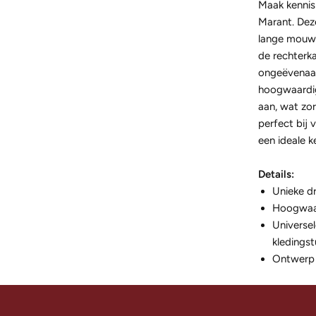
Maak kennis m
Marant. Deze
lange mouwen
de rechterk
ongeëvenaar
hoogwaardig
aan, wat zor
perfect bij 
een ideale k
Details:
Unieke d
Hoogwaar
Universel
kledingst
Ontwerp 