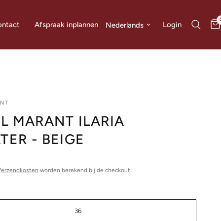
Land/regio bijwerken
Login
ntact
Afspraak inplannen
ANT
EL MARANT ILARIA
TER - BEIGE
Verzendkosten
worden berekend bij de checkout.
36