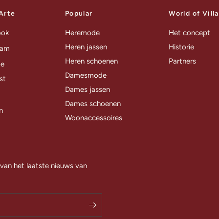
 Arte
Popular
World of Vill
ook
Heremode
Het concept
Heren jassen
Historie
ram
Heren schoenen
Partners
be
Damesmode
st
Dames jassen
Dames schoenen
n
Woonaccessoires
 van het laatste nieuws van