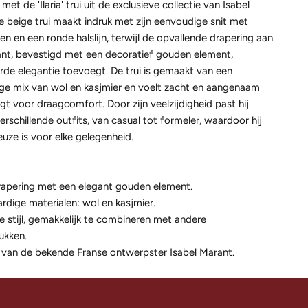
et de 'Ilaria' trui uit de exclusieve collectie van Isabel
 beige trui maakt indruk met zijn eenvoudige snit met
 en een ronde halslijn, terwijl de opvallende drapering aan
ant, bevestigd met een decoratief gouden element,
de elegantie toevoegt. De trui is gemaakt van een
e mix van wol en kasjmier en voelt zacht en aangenaam
gt voor draagcomfort. Door zijn veelzijdigheid past hij
verschillende outfits, van casual tot formeler, waardoor hij
euze is voor elke gelegenheid.
rapering met een elegant gouden element.
dige materialen: wol en kasjmier.
e stijl, gemakkelijk te combineren met andere
ukken.
van de bekende Franse ontwerpster Isabel Marant.