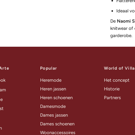
Flatteren
Ideaal vo
De
Naomi Sk
knitwear of 
garderobe.
 Arte
Popular
World of Vill
ook
Heremode
Het concept
Heren jassen
Historie
ram
Heren schoenen
Partners
be
Damesmode
st
Dames jassen
Dames schoenen
n
Woonaccessoires