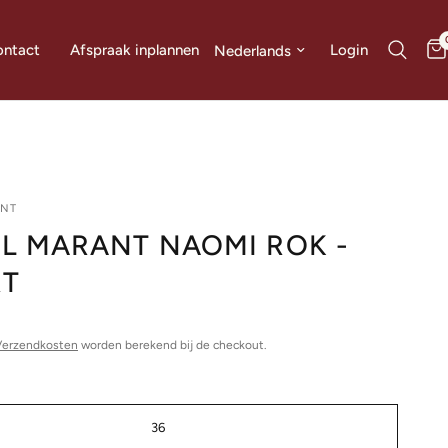
Land/regio bijwerken
Login
ntact
Afspraak inplannen
ANT
EL MARANT NAOMI ROK -
RT
0
Verzendkosten
worden berekend bij de checkout.
36