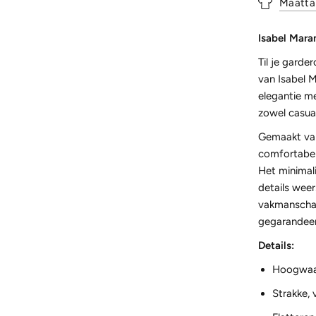
Maatta
Isabel Mara
Til je gard
van Isabel M
elegantie m
zowel casual
Gemaakt van
comfortabel
Het minimali
details weer
vakmanschap
gegarandeer
Details:
Hoogwaar
Strakke, 