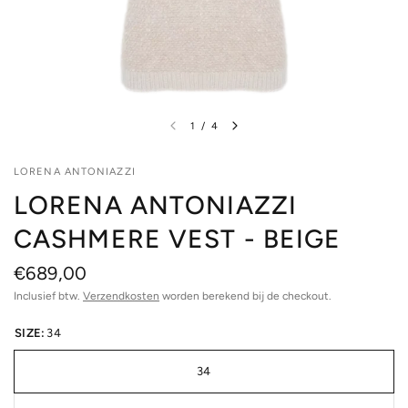
1
/
4
LORENA ANTONIAZZI
LORENA ANTONIAZZI
CASHMERE VEST - BEIGE
€689,00
Inclusief btw.
Verzendkosten
worden berekend bij de checkout.
SIZE:
34
34