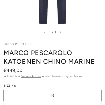
1
/
3
MARCO PESCAROLO
MARCO PESCAROLO
KATOENEN CHINO MARINE
€449,00
Inclusief btw.
Verzendkosten
worden berekend bij de checkout.
SIZE:
46
46