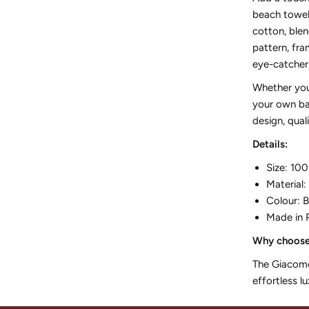
beach towel
cotton, ble
pattern, fra
eye-catcher
Whether you'
your own ba
design, qual
Details:
Size: 10
Material:
Colour: B
Made in 
Why choose
The Giacomo
effortless lu