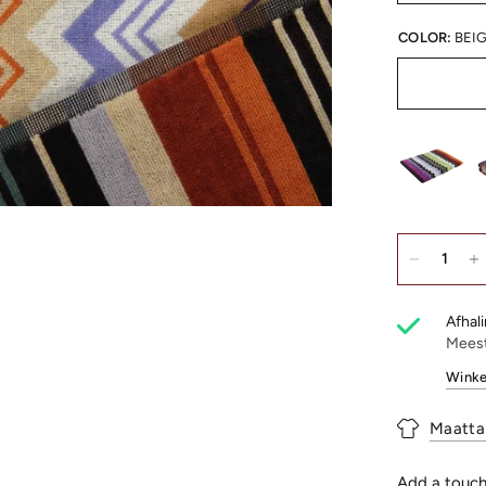
COLOR:
BEI
Afhali
Meest
Winke
Maatta
Add a touch