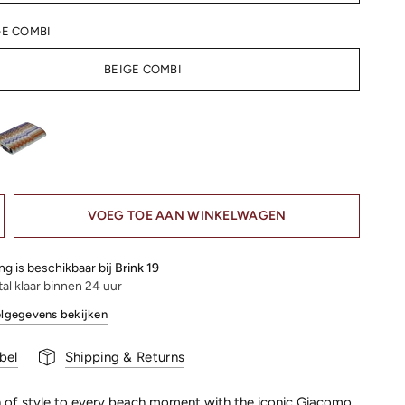
GE COMBI
BEIGE COMBI
VOEG TOE AAN WINKELWAGEN
ng is beschikbaar bij
Brink 19
al klaar binnen 24 uur
lgegevens bekijken
bel
Shipping & Returns
 of style to every beach moment with the iconic Giacomo