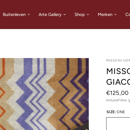
Buitenleven
Arte Gallery
Shop
Merken
Co
MISSONI HO
MISS
GIACO
€125,00
Inclusief btw.
SIZE:
ONE