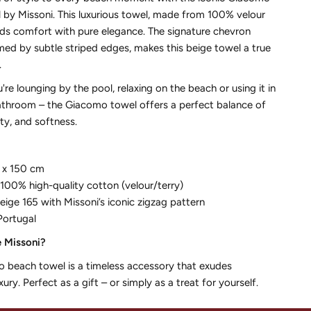
 by Missoni. This luxurious towel, made from 100% velour
nds comfort with pure elegance. The signature chevron
med by subtle striped edges, makes this beige towel a true
.
re lounging by the pool, relaxing on the beach or using it in
throom – the Giacomo towel offers a perfect balance of
ity, and softness.
0 x 150 cm
 100% high-quality cotton (velour/terry)
eige 165 with Missoni’s iconic zigzag pattern
Portugal
 Missoni?
 beach towel is a timeless accessory that exudes
xury. Perfect as a gift – or simply as a treat for yourself.