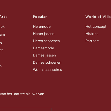
 Arte
Popular
World of Vill
ook
Heremode
Het concept
Heren jassen
Historie
ram
Heren schoenen
Partners
be
Damesmode
st
Dames jassen
Dames schoenen
n
Woonaccessoires
 van het laatste nieuws van