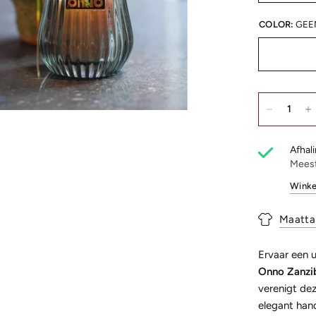
COLOR:
GEE
Afhali
Meest
Winke
Maatta
Ervaar een 
Onno Zanzib
verenigt de
elegant han