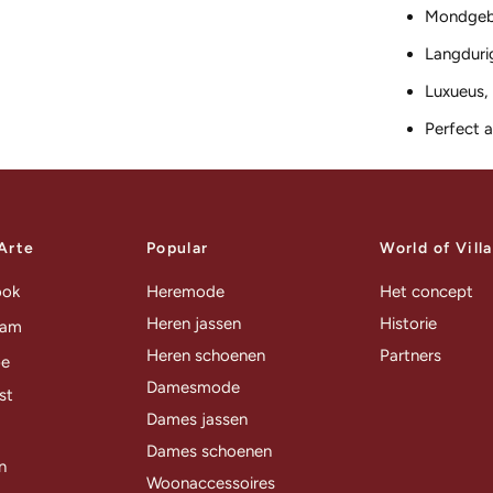
Mondgebl
Langduri
Luxueus, 
Perfect a
 Arte
Popular
World of Vill
ook
Heremode
Het concept
Heren jassen
Historie
ram
Heren schoenen
Partners
be
Damesmode
st
Dames jassen
Dames schoenen
n
Woonaccessoires