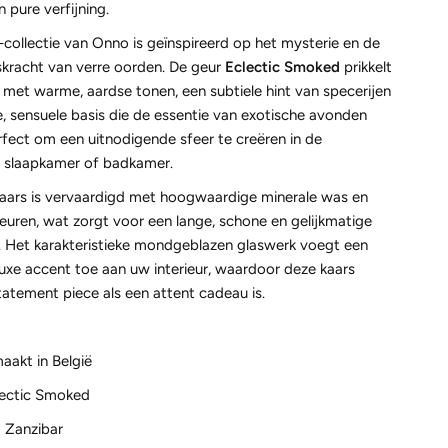
 pure verfijning.
collectie van Onno is geïnspireerd op het mysterie en de
skracht van verre oorden. De geur
Eclectic Smoked
prikkelt
 met warme, aardse tonen, een subtiele hint van specerijen
, sensuele basis die de essentie van exotische avonden
rfect om een uitnodigende sfeer te creëren in de
 slaapkamer of badkamer.
aars is vervaardigd met hoogwaardige minerale was en
geuren, wat zorgt voor een lange, schone en gelijkmatige
. Het karakteristieke mondgeblazen glaswerk voegt een
 luxe accent toe aan uw interieur, waardoor deze kaars
atement piece als een attent cadeau is.
akt in België
lectic Smoked
: Zanzibar