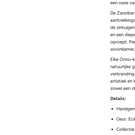
een oase van
De Zanzibar-
aantrekking
de zintuigen
en een diepe
oproept. Pe
woonkamer,
Elke Onno-k
natuurlijke 
verbranding
artistiek en
zowel een st
Details:
Handgema
Geur: Ec
Collectie