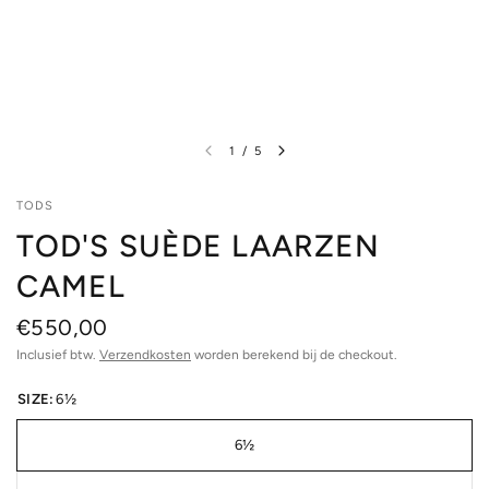
1
/
5
TODS
TOD'S SUÈDE LAARZEN
CAMEL
€550,00
Inclusief btw.
Verzendkosten
worden berekend bij de checkout.
SIZE:
6½
6½