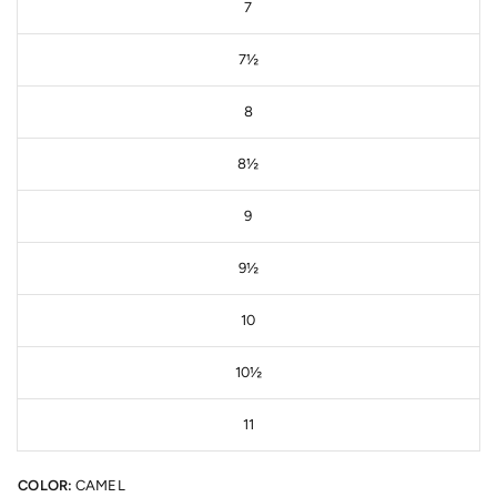
7
7½
8
8½
9
9½
10
10½
11
COLOR:
CAMEL