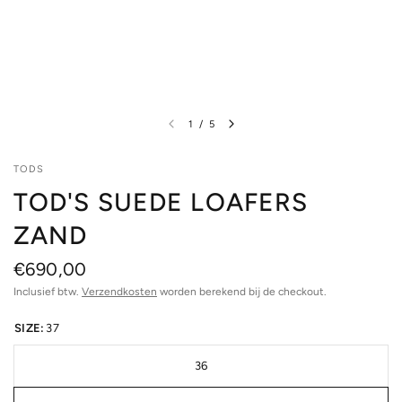
1
/
5
TODS
TOD'S SUEDE LOAFERS
ZAND
€690,00
Inclusief btw.
Verzendkosten
worden berekend bij de checkout.
SIZE:
37
36