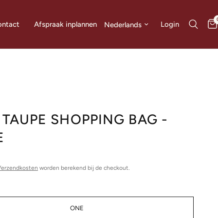
Land/regio bijwerken
Login
ntact
Afspraak inplannen
 TAUPE SHOPPING BAG -
E
0
Verzendkosten
worden berekend bij de checkout.
ONE