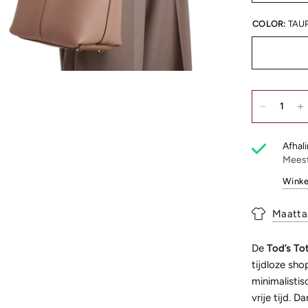
COLOR:
TAU
Afhali
Meest
Winke
Maatta
De
Tod’s To
tijdloze sho
minimalisti
vrije tijd. 