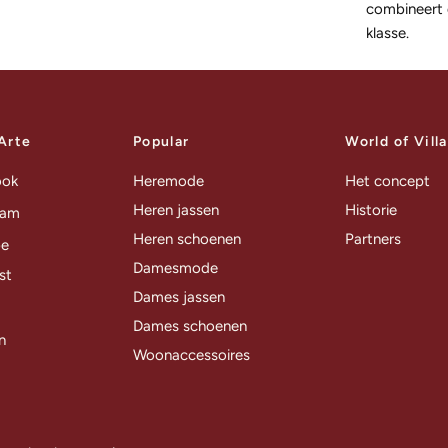
combineert d
klasse.
 Arte
Popular
World of Vill
ook
Heremode
Het concept
Heren jassen
Historie
ram
Heren schoenen
Partners
be
Damesmode
st
Dames jassen
Dames schoenen
n
Woonaccessoires