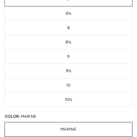
6½
8
8½
9
9½
10
10½
COLOR:
MARINE
MARINE