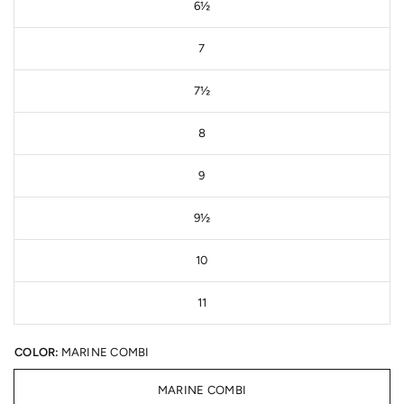
6½
7
7½
8
9
9½
10
11
COLOR:
MARINE COMBI
MARINE COMBI