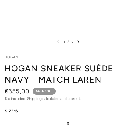
1
/
5
HOGAN
HOGAN SNEAKER SUÈDE
NAVY - MATCH LAREN
€355,00
SOLD OUT
Tax included.
Shipping
calculated at checkout.
SIZE:
6
6